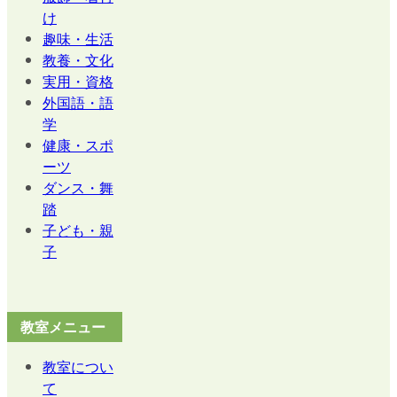
け
趣味・生活
教養・文化
実用・資格
外国語・語
学
健康・スポ
ーツ
ダンス・舞
踏
子ども・親
子
教室メニュー
教室につい
て