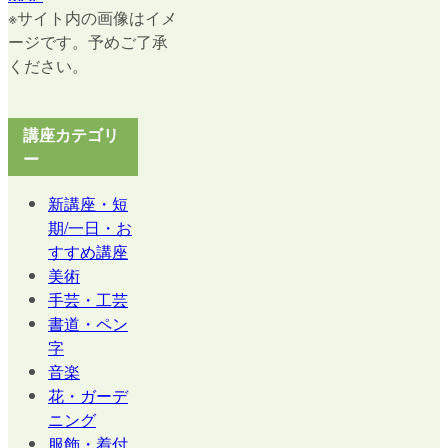
Facebook
Youtube
※サイト内の画像はイメ
ージです。予めご了承
ください。
講座カテゴリ
ー
新講座・短
期/一日・お
すすめ講座
美術
手芸・工芸
書道・ペン
字
音楽
花・ガーデ
ニング
服飾・着付