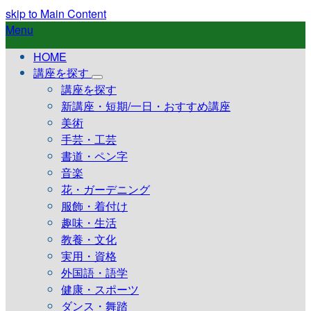
skip to Main Content
Menu
HOME
講座を探す
講座を探す
新講座・短期/一日・おすすめ講座
美術
手芸・工芸
書道・ペン字
音楽
花・ガーデニング
服飾・着付け
趣味・生活
教養・文化
実用・資格
外国語・語学
健康・スポーツ
ダンス・舞踏