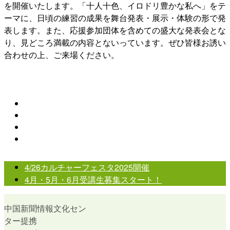
を開催いたします。「十人十色、イロドリ豊かな私へ」をテ
ーマに、日頃の練習の成果を舞台発表・展示・体験の形で発
表します。また、応援参加団体を含めての盛大な発表会とな
り、見どころ満載の内容とないっています。ぜひ皆様お誘い
合わせの上、ご来場ください。
Share
on
line
Twitter
Share
on
Share
Facebook
via
Email
previous
4/26カルチャーフェスタ2025開催
post:
next
4月・5月・6月受講生募集スタート！
post:
中国新聞情報文化セン
ター提携