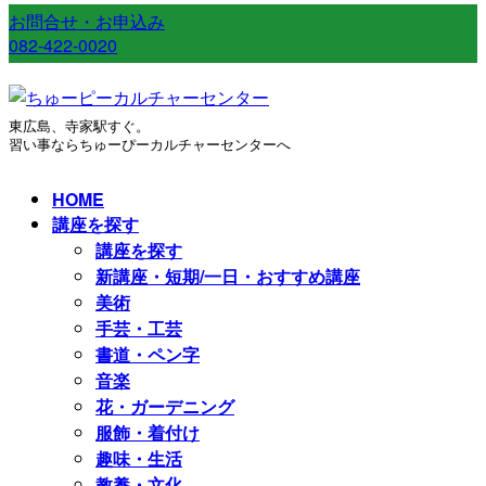
お問合せ・お申込み
082-422-0020
東広島、寺家駅すぐ。
習い事ならちゅーぴーカルチャーセンターへ
HOME
講座を探す
講座を探す
新講座・短期/一日・おすすめ講座
美術
手芸・工芸
書道・ペン字
音楽
花・ガーデニング
服飾・着付け
趣味・生活
教養・文化