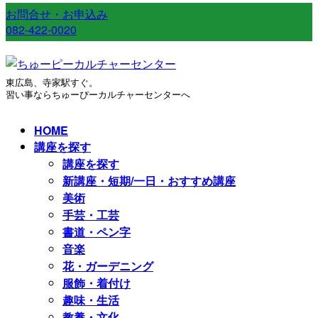
お問合せ・お申込み
082-422-0020
東広島、寺家駅すぐ。
習い事ならちゅーぴーカルチャーセンターへ
HOME
講座を探す
講座を探す
新講座・短期/一日・おすすめ講座
美術
手芸・工芸
書道・ペン字
音楽
花・ガーデニング
服飾・着付け
趣味・生活
教養・文化