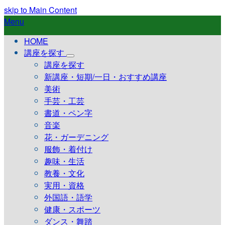
skip to Main Content
Menu
HOME
講座を探す
講座を探す
新講座・短期/一日・おすすめ講座
美術
手芸・工芸
書道・ペン字
音楽
花・ガーデニング
服飾・着付け
趣味・生活
教養・文化
実用・資格
外国語・語学
健康・スポーツ
ダンス・舞踏