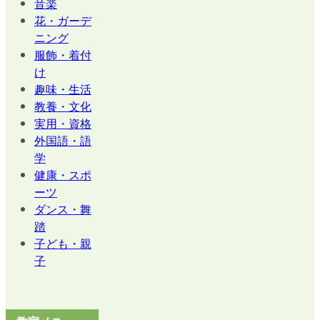
音楽
花・ガーデ
ニング
服飾・着付
け
趣味・生活
教養・文化
実用・資格
外国語・語
学
健康・スポ
ーツ
ダンス・舞
踏
子ども・親
子