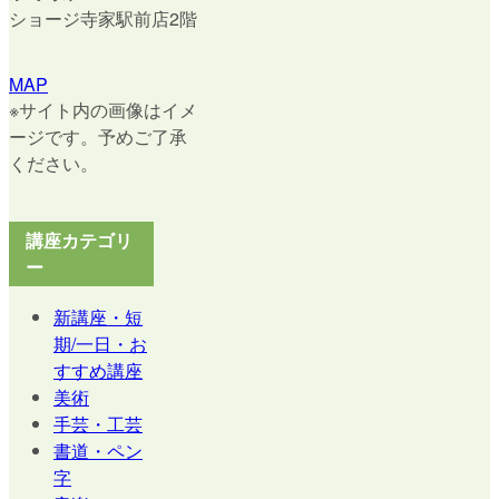
ショージ寺家駅前店2階
MAP
Facebook
Youtube
※サイト内の画像はイメ
ージです。予めご了承
ください。
講座カテゴリ
ー
新講座・短
期/一日・お
すすめ講座
美術
手芸・工芸
書道・ペン
字